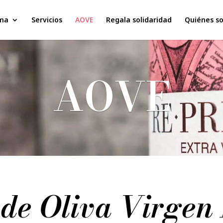
ma
Servicios
AOVE
Regala solidaridad
Quiénes s
AOVE
 de Oliva Virgen