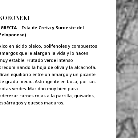
KORONEKI
(GRECIA – Isla de Creta y Suroeste del
Peloponeso)
Rico en ácido oleico, polifenoles y compuestos
amargos que le alargan la vida y lo hacen
muy estable. Frutado verde intenso
predominando la hoja de oliva y la alcachofa.
Gran equilibrio entre un amargo y un picante
de grado medio. Astringente en boca, por sus
notas verdes. Maridan muy bien para
aderezar carnes rojas a la parrilla, guisados,
espárragos y quesos maduros.