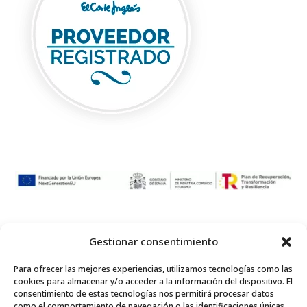
Gestionar consentimiento
Para ofrecer las mejores experiencias, utilizamos tecnologías como las
© 2024
Represent Gift
Corporate Gourmet Gift | C/
cookies para almacenar y/o acceder a la información del dispositivo. El
Palma 1, Villanueva del Arzobispo. 23330 – Jaén (España)
consentimiento de estas tecnologías nos permitirá procesar datos
como el comportamiento de navegación o las identificaciones únicas