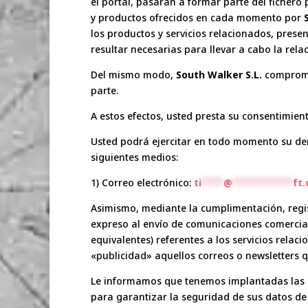
el portal, pasarán a formar parte del fichero
y productos ofrecidos en cada momento por
los productos y servicios relacionados, presen
resultar necesarias para llevar a cabo la rel
Del mismo modo,
South Walker S.L.
comprome
parte.
A estos efectos, usted presta su consentimien
Usted podrá ejercitar en todo momento su dere
siguientes medios:
1) Correo electrónico:
ti
****
@
***********
ft
Asimismo, mediante la cumplimentación, regis
expreso al envío de comunicaciones comercial
equivalentes) referentes a los servicios relac
«publicidad» aquellos correos o newsletters
Le informamos que tenemos implantadas las m
para garantizar la seguridad de sus datos de 