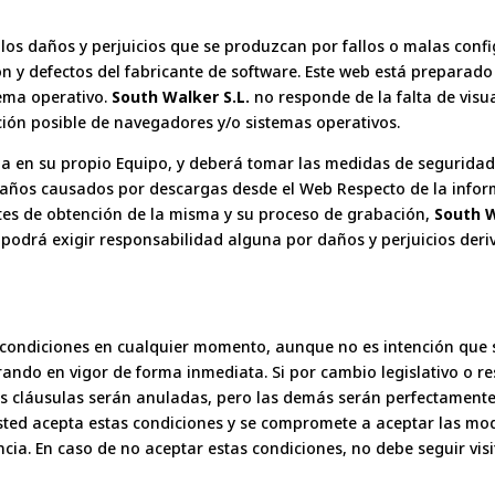
os daños y perjuicios que se produzcan por fallos o malas confi
ón y defectos del fabricante de software. Este web está preparado
ema operativo.
South Walker S.L.
no responde de la falta de visu
ión posible de navegadores y/o sistemas operativos.
eda en su propio Equipo, y deberá tomar las medidas de segurida
daños causados por descargas desde el Web Respecto de la infor
ntes de obtención de la misma y su proceso de grabación,
South W
 podrá exigir responsabilidad alguna por daños y perjuicios deri
 condiciones en cualquier momento, aunque no es intención que 
ando en vigor de forma inmediata. Si por cambio legislativo o res
as cláusulas serán anuladas, pero las demás serán perfectamente
ted acepta estas condiciones y se compromete a aceptar las mod
ncia. En caso de no aceptar estas condiciones, no debe seguir vi