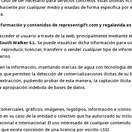
 caso de ser necesario para servicios concretos. Estas últimas «
ehaciente por cualquier medio y visadas de forma específica por 
a.
información y contenidos de representgift.com y regalavida.es
acceder el usuario a través de la web, principalmente mediante 
South Walker S.L.
Se puede visualizar dicha información para us
r, reproducir, licenciar, transferir o vender cualquier tipo de inf
arios.
en la información, insertando marcas de agua con tecnología de c
 que permiten la detección de comercializaciones ilícitas de su 
extracción, pudiendo probar de esta manera, la captación ilícita 
 la apropiación indebida de bases de datos.
 comerciales, gráficos, imágenes, logotipos, información e iconos
o en su caso de la entidad o colectivo que ha autorizado su inclu
acional e internacional. El uso interesado de cualquier contenid
ue exista concesión de una licencia por escrito. LSSI