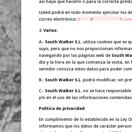
así haya que hacerlo o para la correcta presta
Usted podrá en todo momento ejercitar los der
correo electrónico:
ti
****
@
***********
ft.com
Varios:
A.-
South Walker S.L.
utiliza cookies que se 
suyo, pero que no nos proporcionan informaci
navegando por las páginas web de
South Wal
día y la hora en la que comienza la visita, en
servidor conozca estos datos para poder comun
B.-
South Walker S.L
. podrá modificar, sin pr
C.-
South Walker S.L.
no se hace responsable d
y/o en el uso de las informaciones contenidas
Política de privacidad
En cumplimiento de lo establecido en la Ley O
informamos que los datos de carácter person