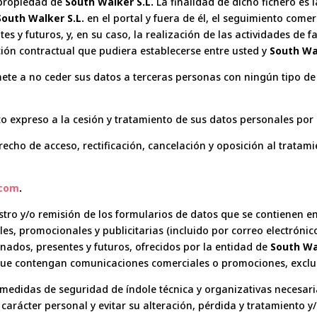
 propiedad de
South Walker S.L.
La finalidad de dicho fichero es 
South Walker S.L.
en el portal y fuera de él, el seguimiento come
tes y futuros, y, en su caso, la realización de las actividades de
ación contractual que pudiera establecerse entre usted y
South Wal
te a no ceder sus datos a terceras personas con ningún tipo de 
to expreso a la cesión y tratamiento de sus datos personales por
cho de acceso, rectificación, cancelación y oposición al tratami
.com
.
tro y/o remisión de los formularios de datos que se contienen en
es, promocionales y publicitarias (incluido por correo electróni
ionados, presentes y futuros, ofrecidos por la entidad de
South Wa
 que contengan comunicaciones comerciales o promociones, exclu
edidas de seguridad de índole técnica y organizativas necesari
carácter personal y evitar su alteración, pérdida y tratamiento 