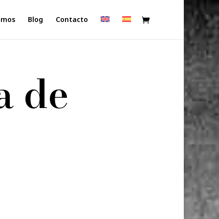
omos
Blog
Contacto
a de