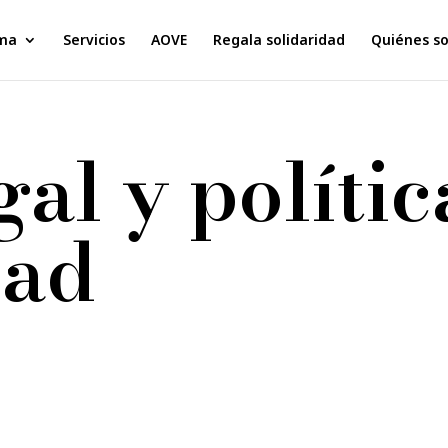
ma
Servicios
AOVE
Regala solidaridad
Quiénes s
gal y polític
dad