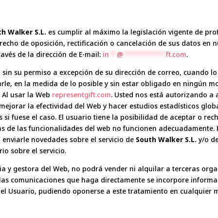
h Walker S.L.
es cumplir al máximo la legislación vigente de pro
recho de oposición, rectificación o cancelación de sus datos en 
ravés de la dirección de E-mail:
in
**
@
***********
ft.com
.
n sin su permiso a excepción de su dirección de correo, cuando 
arle, en la medida de lo posible y sin estar obligado en ningún 
. Al usar la Web
representgift.com
. Usted nos está autorizando a 
 mejorar la efectividad del Web y hacer estudios estadísticos gl
 si fuese el caso. El usuario tiene la posibilidad de aceptar o re
as de las funcionalidades del web no funcionen adecuadamente. E
a enviarle novedades sobre el servicio de
South Walker S.L.
y/o de
io sobre el servicio.
ria y gestora del Web, no podrá vender ni alquilar a terceras orga
e las comunicaciones que haga directamente se incorpore inform
 el Usuario, pudiendo oponerse a este tratamiento en cualquier