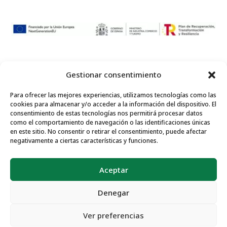
Gestionar consentimiento
Para ofrecer las mejores experiencias, utilizamos tecnologías como las
© 2024
Represent Gift
Corporate Gourmet Gift | C/
cookies para almacenar y/o acceder a la información del dispositivo. El
Palma 1, Villanueva del Arzobispo. 23330 – Jaén (España)
consentimiento de estas tecnologías nos permitirá procesar datos
como el comportamiento de navegación o las identificaciones únicas
Contacto
|
tienda@representgift.com
| Teléfono: (+34) 690
en este sitio. No consentir o retirar el consentimiento, puede afectar
93 89 98 |
https://representgift.com/
negativamente a ciertas características y funciones.
Aviso Legal y Política de Privacidad
|
Política de Cookies
|
Aceptar
Términos y condiciones de venta
Desarrollo y alojamiento Web:
Ingeniery
.
Denegar
Ver preferencias
English
(
Inglés
)
Español