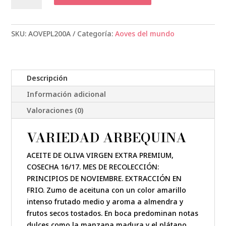
Oliva
Virgen
Extra
SKU:
AOVEPL200A
Categoría:
Aoves del mundo
Premium.
LATA
200
Descripción
ml.
Variedad
Información adicional
Arbequina
Valoraciones (0)
cantidad
VARIEDAD ARBEQUINA
ACEITE DE OLIVA VIRGEN EXTRA PREMIUM,
COSECHA 16/17. MES DE RECOLECCIÓN:
PRINCIPIOS DE NOVIEMBRE. EXTRACCIÓN EN
FRIO. Zumo de aceituna con un color amarillo
intenso frutado medio y aroma a almendra y
frutos secos tostados. En boca predominan notas
dulces como la manzana madura y el plátano.